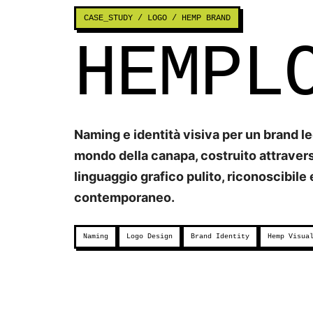
CASE_STUDY / LOGO / HEMP BRAND
HEMPL
Naming e identità visiva per un brand le
mondo della canapa, costruito attraver
linguaggio grafico pulito, riconoscibile 
contemporaneo.
Naming
Logo Design
Brand Identity
Hemp Visua