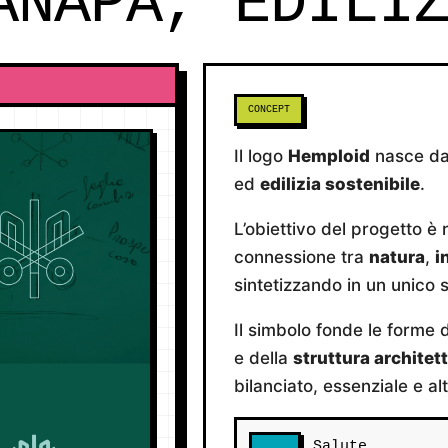
ANAPA, EDILI
CONCEPT
Il logo
Hemploid
nasce dal
ed
edilizia sostenibile
.
L’obiettivo del progetto è
connessione tra
natura
,
i
sintetizzando in un unico s
Il simbolo fonde le forme 
e della
struttura architet
bilanciato, essenziale e al
Salute