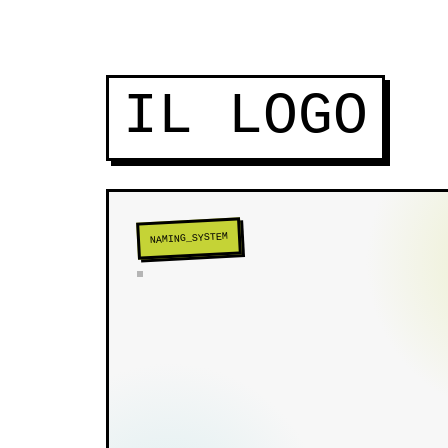
IL LOGO
HEMP
+
CBD
NAMING_SYSTEM
HEMP_IDENTITY.SYSTEM