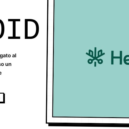
OID
gato al
so un
e
l