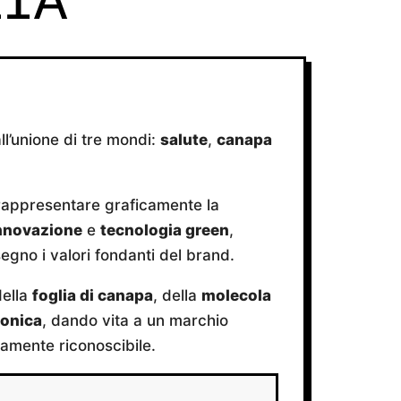
ZIA
l’unione di tre mondi:
salute
,
canapa
 rappresentare graficamente la
nnovazione
e
tecnologia green
,
egno i valori fondanti del brand.
della
foglia di canapa
, della
molecola
tonica
, dando vita a un marchio
tamente riconoscibile.