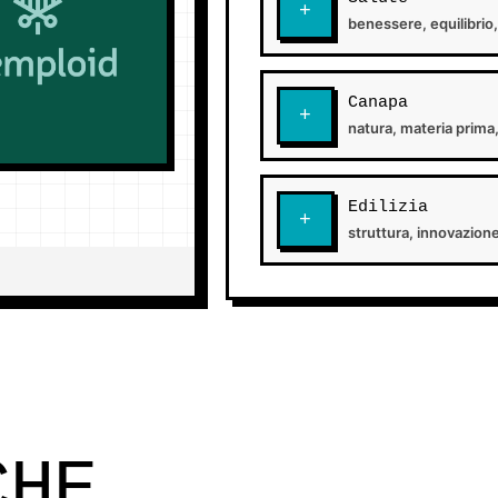
+
benessere, equilibrio
Canapa
+
natura, materia prima,
Edilizia
+
struttura, innovazione
CHE